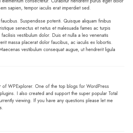
elementum consectetur. Curabitur hendrerit purus eget dolor
sem sapien, tempor iaculis erat imperdiet sed.
faucibus. Suspendisse potenti. Quisque aliquam finibus
ristique senectus et netus et malesuada fames ac turpis
facilisis vestibulum dolor. Duis et nulla a leo venenatis
erit massa placerat dolor faucibus, ac iaculis ex lobortis.
aecenas vestibulum consequat augue, ut hendrerit ligula
r of WPExplorer. One of the top blogs for WordPress
lugins. I also created and support the super popular Total
rently viewing. If you have any questions please let me
s.