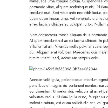
malesuada urna congue dictum. Suspendisse vit
commodo vitae, aliquam scelerisque nisi. Nullam 
tincidunt erat. Sed vitae ante nec nibh luctus bla
quam quam finibus urna, vel venenatis orci lectus
et ex facilisis ultricies ac volutpat tortor. Nul
Nam consectetur massa aliquam risus commodo ul
Aliquam tincidunt nisl ac ex lacinia ultrices. In pu
efficitur rutrum. Vivamus mollis pulvinar sceleri
dui. Aliquam erat volutpat. Maecenas quis maxi
rutrum ut arcu sed, accumsan tempus enim.
Aenean velit ligula, pellentesque interdum egest
penatibus et magnis dis parturient montes, nasc
condimentum. Ut metus dui, vehicula sit amet just
vulputate varius. Nullam ligula nunc, feugiat eu 
molestie rutrum, est quam sollicitudin est, vel g