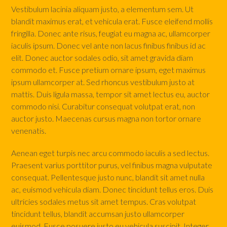
Vestibulum lacinia aliquam justo, a elementum sem. Ut
blandit maximus erat, et vehicula erat. Fusce eleifend mollis
fringilla. Donec ante risus, feugiat eu magna ac, ullamcorper
iaculis ipsum. Donec vel ante non lacus finibus finibus id ac
elit. Donec auctor sodales odio, sit amet gravida diam
commodo et. Fusce pretium ornare ipsum, eget maximus
ipsum ullamcorper at. Sed rhoncus vestibulum justo at
mattis. Duis ligula massa, tempor sit amet lectus eu, auctor
commodo nisi. Curabitur consequat volutpat erat, non
auctor justo. Maecenas cursus magna non tortor ornare
venenatis.
Aenean eget turpis nec arcu commodo iaculis a sed lectus.
Praesent varius porttitor purus, vel finibus magna vulputate
consequat. Pellentesque justo nunc, blandit sit amet nulla
ac, euismod vehicula diam. Donec tincidunt tellus eros. Duis
ultricies sodales metus sit amet tempus. Cras volutpat
tincidunt tellus, blandit accumsan justo ullamcorper
euismod. Fusce posuere justo eu vehicula suscipit. Integer