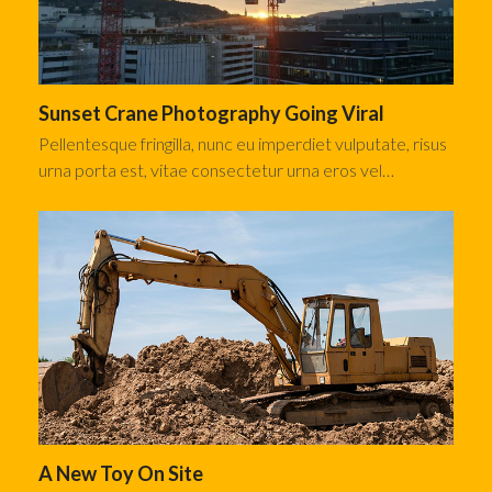
Sunset Crane Photography Going Viral
Pellentesque fringilla, nunc eu imperdiet vulputate, risus
urna porta est, vitae consectetur urna eros vel…
A New Toy On Site