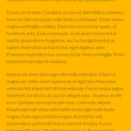
Donec ut mi diam. Curabitur ut sem ut diam finibus maximus.
Nunc et nibh non ipsum sollicitudin scelerisque. Etiam varius
magna eu fringilla sodales. Etiam id consectetur quam, ut
hendrerit ante. Duis consequat, ex sit amet consectetur
mattis, ipsum libero feugiat ex, nec luctus ligula metus ac
sapien. Nam vitae lacinia lectus, eget dapibus ante.
Praesent imperdiet risus consectetur rhoncus fringilla. Proin
hendrerit non odio et maximus.
Aenean sit amet diam eget elit mollis interdum. Etiam ut
magna nec tellus viverra placerat ut eget nisl. Maecenas
vehicula felis imperdiet dictum vehicula. Fusce neque augue,
hendrerit non lectus at, auctor aliquet nunc. Vivamus et elit
eros. Quisque non mauris quis nunc commodo aliquet.
Mauris eget elit vitae velit mattis luctus eget sollicitudin
magna. Nam eget pretium neque, at porttitor elit.
Suspendisse porta felis in eros laoreet tempus. Fusce
rutrum velit lacus, at facilisis mi cursus ac. Fusce auctor