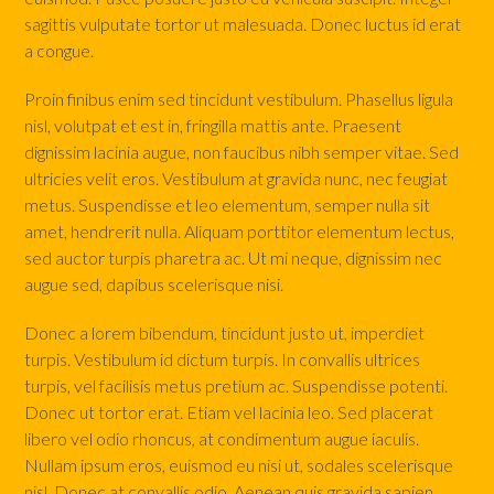
sagittis vulputate tortor ut malesuada. Donec luctus id erat
a congue.
Proin finibus enim sed tincidunt vestibulum. Phasellus ligula
nisl, volutpat et est in, fringilla mattis ante. Praesent
dignissim lacinia augue, non faucibus nibh semper vitae. Sed
ultricies velit eros. Vestibulum at gravida nunc, nec feugiat
metus. Suspendisse et leo elementum, semper nulla sit
amet, hendrerit nulla. Aliquam porttitor elementum lectus,
sed auctor turpis pharetra ac. Ut mi neque, dignissim nec
augue sed, dapibus scelerisque nisi.
Donec a lorem bibendum, tincidunt justo ut, imperdiet
turpis. Vestibulum id dictum turpis. In convallis ultrices
turpis, vel facilisis metus pretium ac. Suspendisse potenti.
Donec ut tortor erat. Etiam vel lacinia leo. Sed placerat
libero vel odio rhoncus, at condimentum augue iaculis.
Nullam ipsum eros, euismod eu nisi ut, sodales scelerisque
nisl. Donec at convallis odio. Aenean quis gravida sapien.