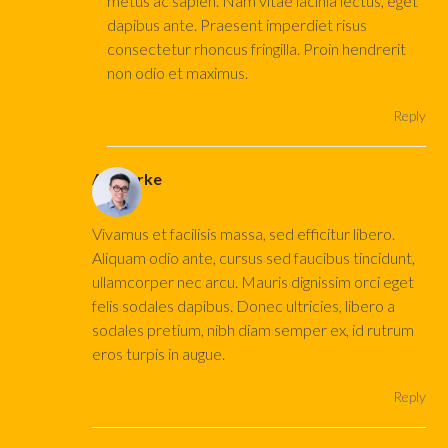
metus ac sapien. Nam vitae lacinia lectus, eget
dapibus ante. Praesent imperdiet risus
consectetur rhoncus fringilla. Proin hendrerit
non odio et maximus.
Reply
AJ Clarke
October 17, 2016 at 3:20 am
Vivamus et facilisis massa, sed efficitur libero.
Aliquam odio ante, cursus sed faucibus tincidunt,
ullamcorper nec arcu. Mauris dignissim orci eget
felis sodales dapibus. Donec ultricies, libero a
sodales pretium, nibh diam semper ex, id rutrum
eros turpis in augue.
Reply