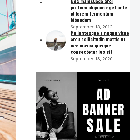
Nec malesuada orci
pretium aliquam eget ante
id lorem fermentum
bibendum
September 18, 2012
Pellentesque a neque vitae
arcu sollicitudin mattis ut
nec massa quisque
consectetur leo sit
September 18, 2020