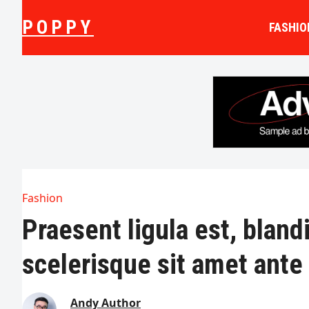
Skip
POPPY
to
FASHIO
content
Fashion
Praesent ligula est, bland
scelerisque sit amet ante
Andy Author