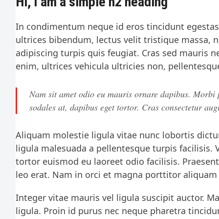
Hi, I am a simple h2 heading
In condimentum neque id eros tincidunt egestas.
ultrices bibendum, lectus velit tristique massa, 
adipiscing turpis quis feugiat. Cras sed mauris n
enim, ultrices vehicula ultricies non, pellentesque
Nam sit amet odio eu mauris ornare dapibus. Morbi pel
sodales at, dapibus eget tortor. Cras consectetur au
Aliquam molestie ligula vitae nunc lobortis dictu
ligula malesuada a pellentesque turpis facilisis.
tortor euismod eu laoreet odio facilisis. Praese
leo erat. Nam in orci et magna porttitor aliquam
Integer vitae mauris vel ligula suscipit auctor. M
ligula. Proin id purus nec neque pharetra tincidu