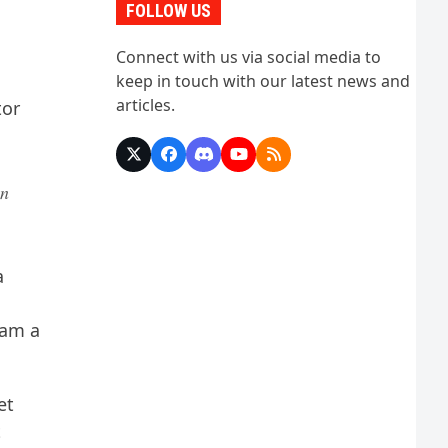
FOLLOW US
Connect with us via social media to
s
keep in touch with our latest news and
articles.
tor
X
Facebook
Discord
YouTube
RSS
in
a
lam a
et
t