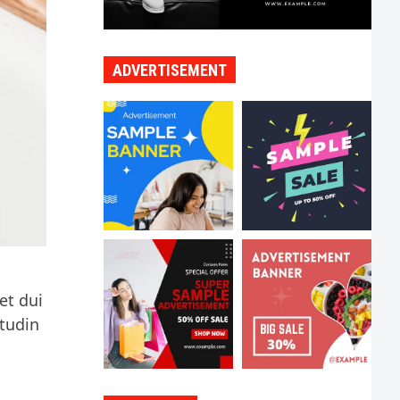
ADVERTISEMENT
et dui
itudin