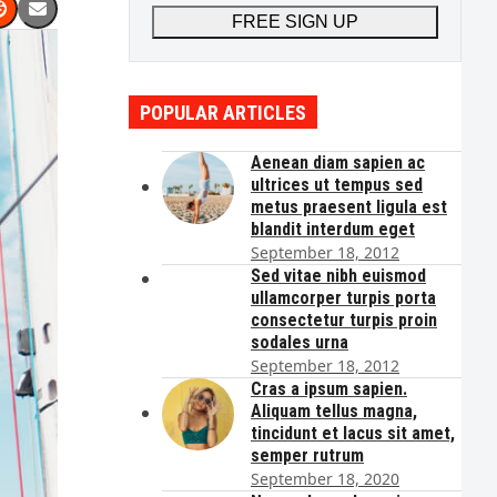
address
FREE SIGN UP
POPULAR ARTICLES
Aenean diam sapien ac
ultrices ut tempus sed
metus praesent ligula est
blandit interdum eget
September 18, 2012
Sed vitae nibh euismod
ullamcorper turpis porta
consectetur turpis proin
sodales urna
September 18, 2012
Cras a ipsum sapien.
Aliquam tellus magna,
tincidunt et lacus sit amet,
semper rutrum
September 18, 2020