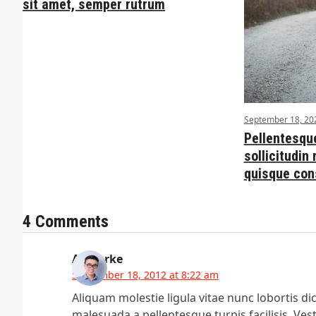
sit amet, semper rutrum
September 18, 20
Pellentesqu
sollicitudin
quisque cons
4 Comments
AJ Clarke
September 18, 2012 at 8:22 am
Aliquam molestie ligula vitae nunc lobortis dic
malesuada a pellentesque turpis facilisis. Ve