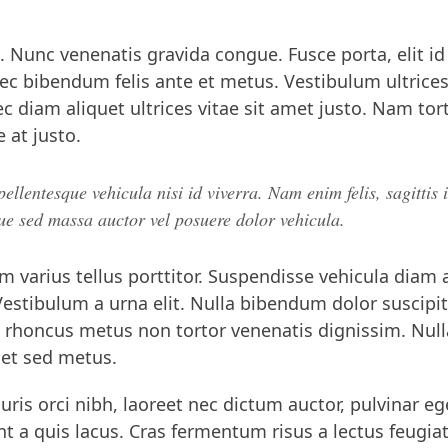
 Nunc venenatis gravida congue. Fusce porta, elit id
nec bibendum felis ante et metus. Vestibulum ultrice
ec diam aliquet ultrices vitae sit amet justo. Nam tor
 at justo.
lentesque vehicula nisi id viverra. Nam enim felis, sagittis 
gue sed massa auctor vel posuere dolor vehicula.
m varius tellus porttitor. Suspendisse vehicula diam 
 Vestibulum a urna elit. Nulla bibendum dolor suscipit
nt rhoncus metus non tortor venenatis dignissim. Nul
 et sed metus.
auris orci nibh, laoreet nec dictum auctor, pulvinar eg
nt a quis lacus. Cras fermentum risus a lectus feugia