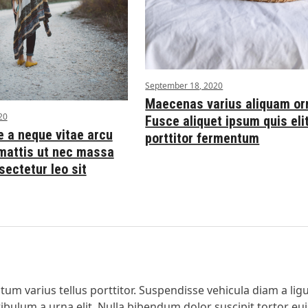
September 18, 2020
Maecenas varius aliquam or
20
Fusce aliquet ipsum quis eli
e a neque vitae arcu
porttitor fermentum
 mattis ut nec massa
ectetur leo sit
tum varius tellus porttitor. Suspendisse vehicula diam a lig
stibulum a urna elit. Nulla bibendum dolor suscipit tortor e