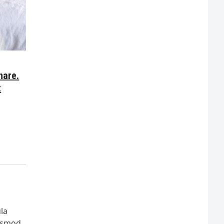
nare.
t
ula
uismod