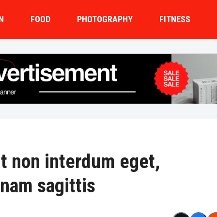
N
FOOD
PHOTOGRAPHY
FITNESS
it non interdum eget,
 nam sagittis