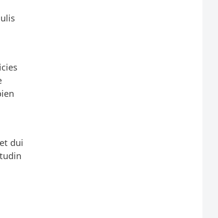
ulis
icies
e
pien
et dui
itudin