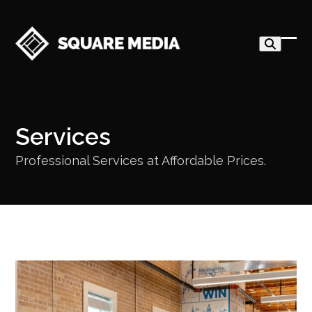
Skip
to
content
Ope
Clo
mob
mob
me
me
Services
Professional Services at Affordable Prices.