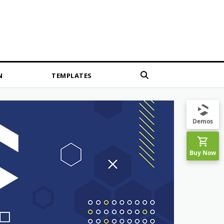
N
TEMPLATES
Demos
Buy Now