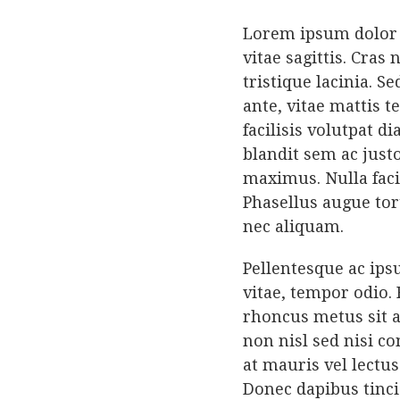
Lorem ipsum dolor s
vitae sagittis. Cras
tristique lacinia. 
ante, vitae mattis t
facilisis volutpat 
blandit sem ac just
maximus. Nulla facil
Phasellus augue tor
nec aliquam.
Pellentesque ac ips
vitae, tempor odio. 
rhoncus metus sit am
non nisl sed nisi co
at mauris vel lectu
Donec dapibus tincid