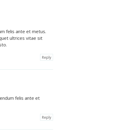
um felis ante et metus.
uet ultrices vitae sit
sto.
Reply
bendum felis ante et
Reply