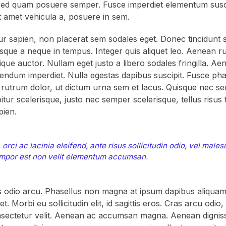
sed quam posuere semper. Fusce imperdiet elementum susc
sit amet vehicula a, posuere in sem.
r sapien, non placerat sem sodales eget. Donec tincidunt su
sque a neque in tempus. Integer quis aliquet leo. Aenean ru
ique auctor. Nullam eget justo a libero sodales fringilla. 
bendum imperdiet. Nulla egestas dapibus suscipit. Fusce pha
si rutrum dolor, ut dictum urna sem et lacus. Quisque nec 
tur scelerisque, justo nec semper scelerisque, tellus risus
pien.
 orci ac lacinia eleifend, ante risus sollicitudin odio, vel male
empor est non velit elementum accumsan.
 odio arcu. Phasellus non magna at ipsum dapibus aliquam
et. Morbi eu sollicitudin elit, id sagittis eros. Cras arcu odio,
nsectetur velit. Aenean ac accumsan magna. Aenean dignis