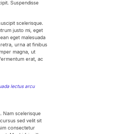
ipit. Suspendisse
scipit scelerisque.
trum justo mi, eget
Aenean eget malesuada
retra, urna at finibus
semper magna, ut
 fermentum erat, ac
suada lectus arcu
. Nam scelerisque
 cursus sed velit sit
sim consectetur