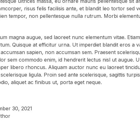
sque ultrices massa, eu ornare mauris pellentesque sit ame
mcorper, risus felis facilisis ante, et blandit leo tortor sed v
pien tempor, non pellentesque nulla rutrum. Morbi elemen
um magna augue, sed laoreet nunc elementum vitae. Etiam 
tum. Quisque at efficitur urna. Ut imperdiet blandit eros a v
 accumsan sapien, non accumsan sem. Praesent scelerisqu
olor sem commodo enim, id hendrerit lectus nisl ut augue. U
per libero rhoncus. Aliquam auctor nunc eu laoreet tincidu
scelerisque ligula. Proin sed ante scelerisque, sagittis turpis 
io, aliquet ac finibus ut, porta eget neque.
mber 30, 2021
thor