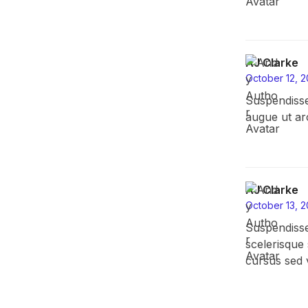
AJ Clarke
October 12, 2
Suspendisse
augue ut ar
AJ Clarke
October 13, 2
Suspendisse
scelerisque s
cursus sed v