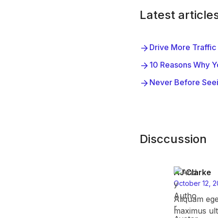
Latest article
Drive More Traffi
10 Reasons Why Yo
Never Before Seei
Disccussion
AJ Clarke
October 12, 2
Aliquam ege
maximus ult