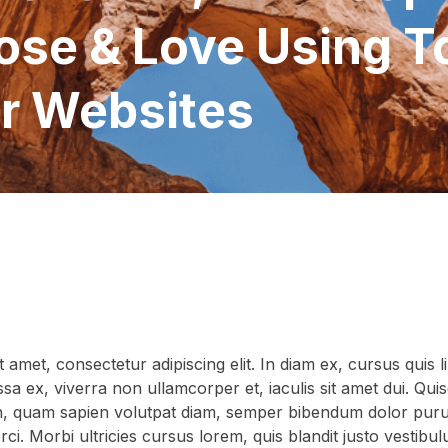
se & Love Using To
r Websites
 amet, consectetur adipiscing elit. In diam ex, cursus quis 
ssa ex, viverra non ullamcorper et, iaculis sit amet dui. Qui
in, quam sapien volutpat diam, semper bibendum dolor puru
ci. Morbi ultricies cursus lorem, quis blandit justo vestibu