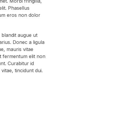
t. Morbi fringilla,
elit. Phasellus
tum eros non dolor
blandit augue ut
arius. Donec a ligula
e, mauris vitae
t fermentum elit non
nt. Curabitur id
vitae, tincidunt dui.