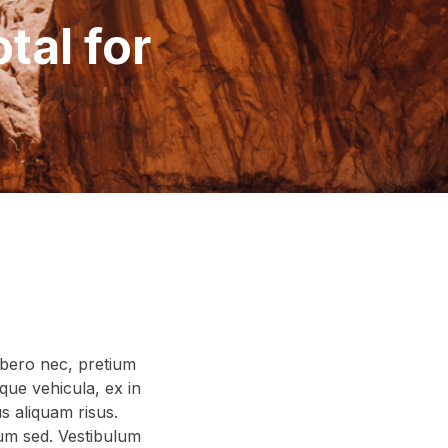
tal for
libero nec, pretium
sque vehicula, ex in
s aliquam risus.
lum sed. Vestibulum