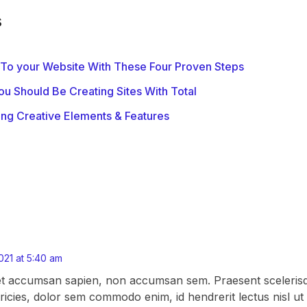
s
c To your Website With These Four Proven Steps
u Should Be Creating Sites With Total
ng Creative Elements & Features
021 at 5:40 am
t accumsan sapien, non accumsan sem. Praesent scelerisq
ricies, dolor sem commodo enim, id hendrerit lectus nisl ut