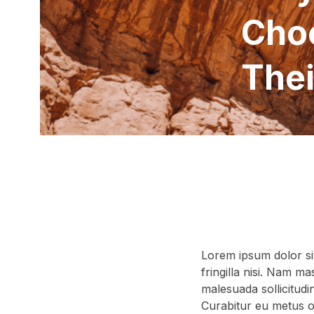
Choo
Thei
Lorem ipsum dolor sit
fringilla nisi. Nam ma
malesuada sollicitud
Curabitur eu metus or