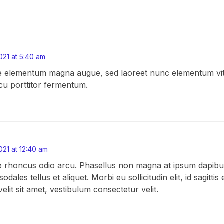
021 at 5:40 am
 elementum magna augue, sed laoreet nunc elementum vita
cu porttitor fermentum.
021 at 12:40 am
 rhoncus odio arcu. Phasellus non magna at ipsum dapib
odales tellus et aliquet. Morbi eu sollicitudin elit, id sagitti
elit sit amet, vestibulum consectetur velit.