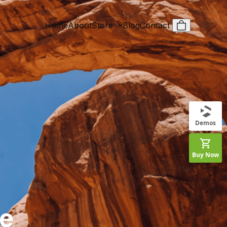
Home
About
Store
Blog
Contact
Demos
Buy Now
le