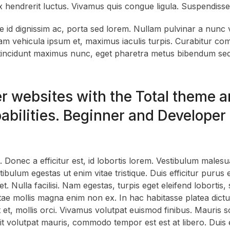
x hendrerit luctus. Vivamus quis congue ligula. Suspendiss
id dignissim ac, porta sed lorem. Nullam pulvinar a nunc v
quam vehicula ipsum et, maximus iaculis turpis. Curabitur c
 tincidunt maximus nunc, eget pharetra metus bibendum se
er websites with the Total theme 
abilities. Beginner and Developer 
Donec a efficitur est, id lobortis lorem. Vestibulum malesu
stibulum egestas ut enim vitae tristique. Duis efficitur purus e
et. Nulla facilisi. Nam egestas, turpis eget eleifend lobortis,
tae mollis magna enim non ex. In hac habitasse platea dict
t et, mollis orci. Vivamus volutpat euismod finibus. Mauris 
elit volutpat mauris, commodo tempor est est at libero. Duis 