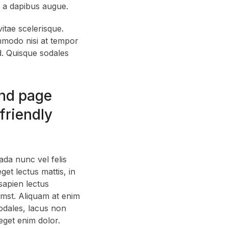
e a dapibus augue.
itae scelerisque.
ommodo nisi at tempor
d. Quisque sodales
and page
friendly
ada nunc vel felis
get lectus mattis, in
 sapien lectus
umst. Aliquam at enim
sodales, lacus non
eget enim dolor.