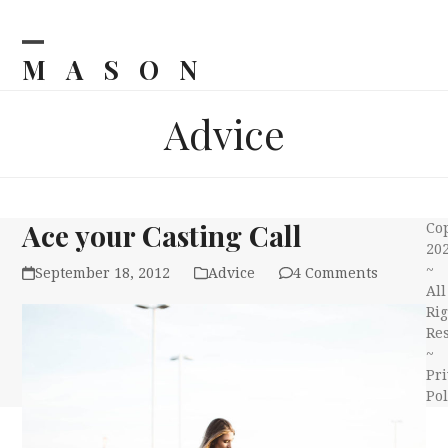
Skip
to
content
MASON
Open
Close
mobile
mobile
Advice
menu
menu
Ace your Casting Call
Co
20
~
September 18, 2012
Advice
4 Comments
All
Rig
Re
~
Pri
Pol