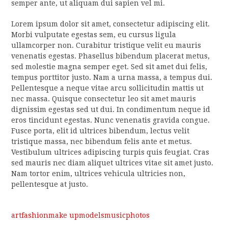
semper ante, ut aliquam dui sapien vel mi.
Lorem ipsum dolor sit amet, consectetur adipiscing elit.
Morbi vulputate egestas sem, eu cursus ligula
ullamcorper non. Curabitur tristique velit eu mauris
venenatis egestas. Phasellus bibendum placerat metus,
sed molestie magna semper eget. Sed sit amet dui felis,
tempus porttitor justo. Nam a urna massa, a tempus dui.
Pellentesque a neque vitae arcu sollicitudin mattis ut
nec massa. Quisque consectetur leo sit amet mauris
dignissim egestas sed ut dui. In condimentum neque id
eros tincidunt egestas. Nunc venenatis gravida congue.
Fusce porta, elit id ultrices bibendum, lectus velit
tristique massa, nec bibendum felis ante et metus.
Vestibulum ultrices adipiscing turpis quis feugiat. Cras
sed mauris nec diam aliquet ultrices vitae sit amet justo.
Nam tortor enim, ultrices vehicula ultricies non,
pellentesque at justo.
art
fashion
make up
models
music
photos