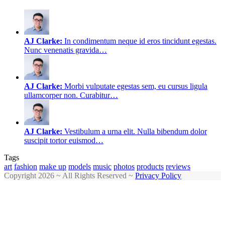
AJ Clarke:
In condimentum neque id eros tincidunt egestas.
Nunc venenatis gravida…
AJ Clarke:
Morbi vulputate egestas sem, eu cursus ligula
ullamcorper non. Curabitur…
AJ Clarke:
Vestibulum a urna elit. Nulla bibendum dolor
suscipit tortor euismod…
Tags
art
fashion
make up
models
music
photos
products
reviews
Copyright 2026 ~ All Rights Reserved ~
Privacy Policy