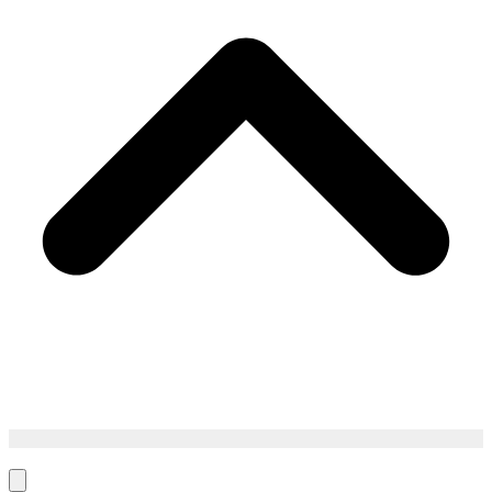
Back
To