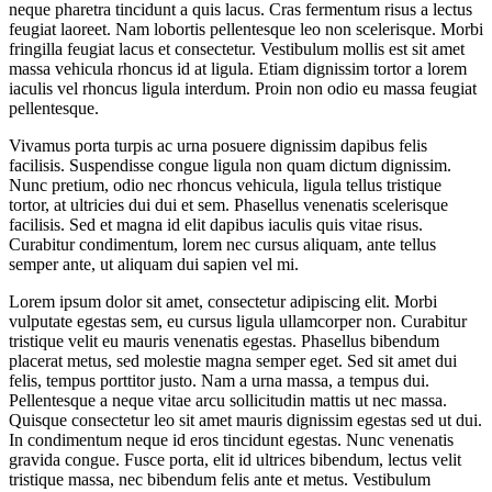
neque pharetra tincidunt a quis lacus. Cras fermentum risus a lectus
feugiat laoreet. Nam lobortis pellentesque leo non scelerisque. Morbi
fringilla feugiat lacus et consectetur. Vestibulum mollis est sit amet
massa vehicula rhoncus id at ligula. Etiam dignissim tortor a lorem
iaculis vel rhoncus ligula interdum. Proin non odio eu massa feugiat
pellentesque.
Vivamus porta turpis ac urna posuere dignissim dapibus felis
facilisis. Suspendisse congue ligula non quam dictum dignissim.
Nunc pretium, odio nec rhoncus vehicula, ligula tellus tristique
tortor, at ultricies dui dui et sem. Phasellus venenatis scelerisque
facilisis. Sed et magna id elit dapibus iaculis quis vitae risus.
Curabitur condimentum, lorem nec cursus aliquam, ante tellus
semper ante, ut aliquam dui sapien vel mi.
Lorem ipsum dolor sit amet, consectetur adipiscing elit. Morbi
vulputate egestas sem, eu cursus ligula ullamcorper non. Curabitur
tristique velit eu mauris venenatis egestas. Phasellus bibendum
placerat metus, sed molestie magna semper eget. Sed sit amet dui
felis, tempus porttitor justo. Nam a urna massa, a tempus dui.
Pellentesque a neque vitae arcu sollicitudin mattis ut nec massa.
Quisque consectetur leo sit amet mauris dignissim egestas sed ut dui.
In condimentum neque id eros tincidunt egestas. Nunc venenatis
gravida congue. Fusce porta, elit id ultrices bibendum, lectus velit
tristique massa, nec bibendum felis ante et metus. Vestibulum