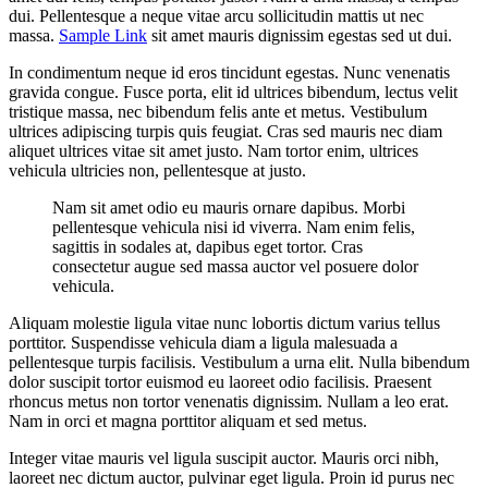
dui. Pellentesque a neque vitae arcu sollicitudin mattis ut nec
massa.
Sample Link
sit amet mauris dignissim egestas sed ut dui.
In condimentum neque id eros tincidunt egestas. Nunc venenatis
gravida congue. Fusce porta, elit id ultrices bibendum, lectus velit
tristique massa, nec bibendum felis ante et metus. Vestibulum
ultrices adipiscing turpis quis feugiat. Cras sed mauris nec diam
aliquet ultrices vitae sit amet justo. Nam tortor enim, ultrices
vehicula ultricies non, pellentesque at justo.
Nam sit amet odio eu mauris ornare dapibus. Morbi
pellentesque vehicula nisi id viverra. Nam enim felis,
sagittis in sodales at, dapibus eget tortor. Cras
consectetur augue sed massa auctor vel posuere dolor
vehicula.
Aliquam molestie ligula vitae nunc lobortis dictum varius tellus
porttitor. Suspendisse vehicula diam a ligula malesuada a
pellentesque turpis facilisis. Vestibulum a urna elit. Nulla bibendum
dolor suscipit tortor euismod eu laoreet odio facilisis. Praesent
rhoncus metus non tortor venenatis dignissim. Nullam a leo erat.
Nam in orci et magna porttitor aliquam et sed metus.
Integer vitae mauris vel ligula suscipit auctor. Mauris orci nibh,
laoreet nec dictum auctor, pulvinar eget ligula. Proin id purus nec