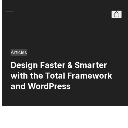
Skip
to
BOLT
content
Open
Close
mobile
mobile
menu
menu
Articles
Design Faster & Smarter
with the Total Framework
and WordPress